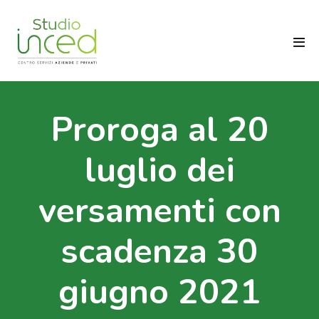
Salta
al
contenuto
Atti
men
Proroga al 20
luglio dei
versamenti con
scadenza 30
giugno 2021