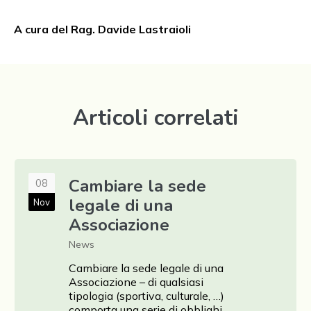
A cura del Rag. Davide Lastraioli
Articoli correlati
Cambiare la sede
08
legale di una
Nov
Associazione
News
revious
Cambiare la sede legale di una
Associazione – di qualsiasi
tipologia (sportiva, culturale, …)
comporta una serie di obblighi