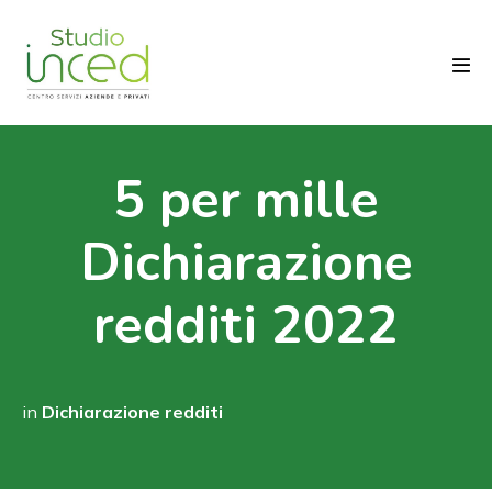
Salta
al
contenuto
Atti
men
5 per mille
Dichiarazione
redditi 2022
in
Dichiarazione redditi