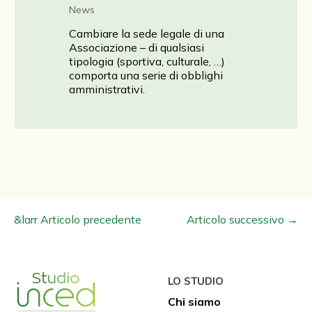
News
revious
Cambiare la sede legale di una
Associazione – di qualsiasi
tipologia (sportiva, culturale, …)
comporta una serie di obblighi
amministrativi.
Navigazione
&larr Articolo precedente
Articolo successivo →
articoli
LO STUDIO
Chi siamo