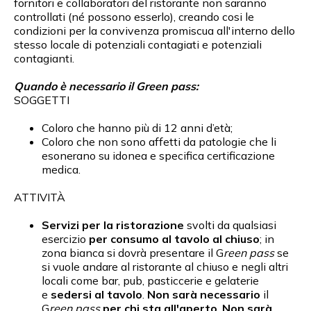
fornitori e collaboratori del ristorante non saranno
controllati (né possono esserlo), creando cosi le
condizioni per la convivenza promiscua all'interno dello
stesso locale di potenziali contagiati e potenziali
contagianti.
Quando è necessario il Green pass:
SOGGETTI
Coloro che hanno più di 12 anni d’età;
Coloro che non sono affetti da patologie che li
esonerano su idonea e specifica certificazione
medica.
ATTIVITÀ
Servizi per la ristorazione
svolti da qualsiasi
esercizio
per consumo al tavolo al chiuso
; in
zona bianca si dovrà presentare il G
reen pass
se
si vuole andare al ristorante al chiuso e negli altri
locali come bar, pub, pasticcerie e gelaterie
e
sedersi al tavolo
.
Non sarà necessario
il
G
reen pass
per chi sta
all'aperto
.
Non sarà