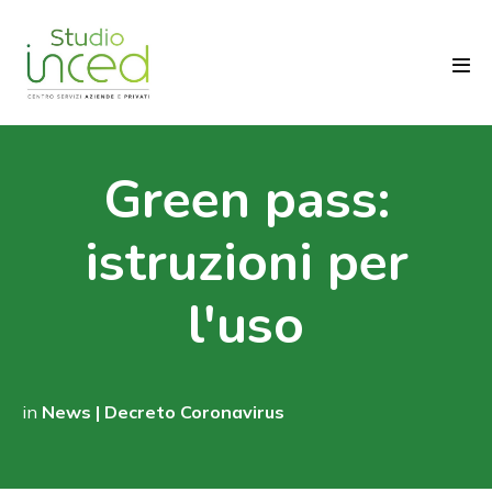
Salta
al
contenuto
Atti
men
Green pass:
istruzioni per
l'uso
in
News | Decreto Coronavirus